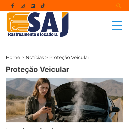
Skip
Facebook
Instagram
Linkedin
Tiktok
to
content
Home
Notícias
Proteção Veicular
Proteção Veicular