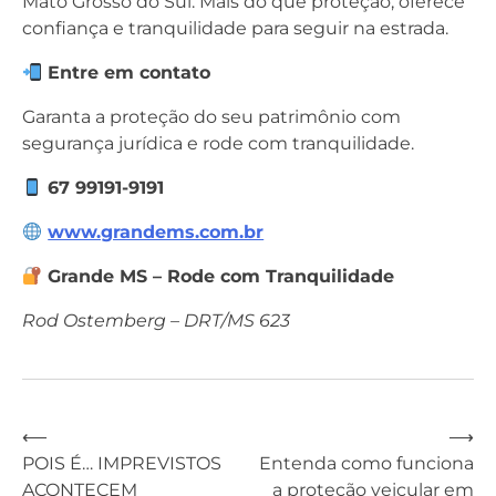
Mato Grosso do Sul. Mais do que proteção, oferece
confiança e tranquilidade para seguir na estrada.
Entre em contato
Garanta a proteção do seu patrimônio com
segurança jurídica e rode com tranquilidade.
67 99191-9191
www.grandems.com.br
Grande MS – Rode com Tranquilidade
Rod Ostemberg – DRT/MS 623
⟵
⟶
Navegação
POIS É… IMPREVISTOS
Entenda como funciona
ACONTECEM
a proteção veicular em