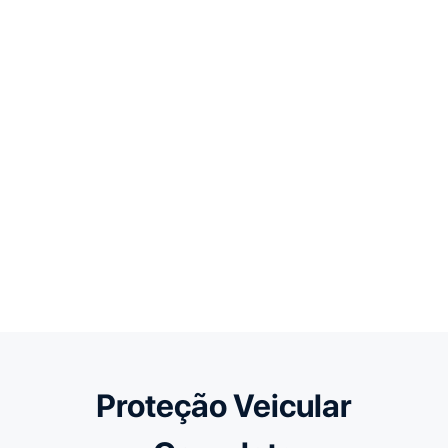
Descubra em tempo real o valor da mensalidade do
seu veículo
Contrate on-line
2
Escolha um plano, inclua opcionais e faça o
pagamento on-line
Faça sua vistoria
3
Baixe nosso aplicativo, faça sua própria vistoria e fique
protegido mais rápido
Proteção Veicular